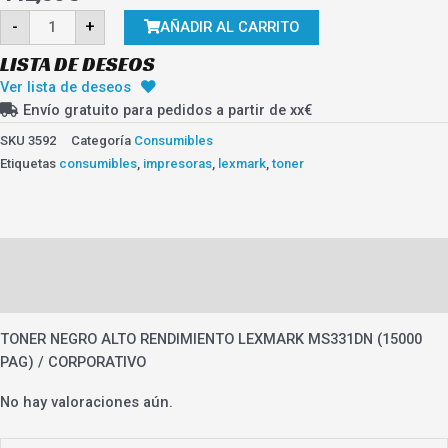
TONNER
-
+
AÑADIR AL CARRITO
LEXMARK
MS331
15000
LISTA DE DESEOS
PAG
cantidad
Ver lista de deseos
Envío gratuito para pedidos a partir de xx€
SKU
3592
Categoría
Consumibles
Etiquetas
consumibles
,
impresoras
,
lexmark
,
toner
Descripción
Valoraciones (0)
TONER NEGRO ALTO RENDIMIENTO LEXMARK MS331DN (15000
PAG) / CORPORATIVO
No hay valoraciones aún.