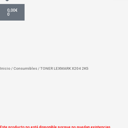
Carrito
0,00
€
0
Inicio
/
Consumibles
/ TONER LEXMARK X204 2K5
Este producto no está disponible porque no quedan existencias.