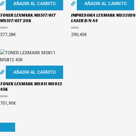
AÑADIR AL CARRITO
AÑADIR AL CARRITO
TONER LEXMARK MS517/617
IMPRESORA LEXMARK MS331DN
MX517/617 20K
LASER B/N A4
Valorado
Valorado
377,28
€
290,40
€
con
con
0
0
de
de
5
5
AÑADIR AL CARRITO
TONER LEXMARK MS811 MS812
45K
Valorado
701,90
€
con
0
de
5