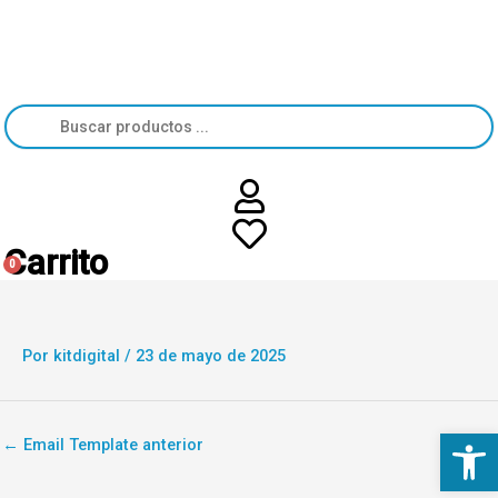
Ir
967 60 69 72
al
contenido
idegea@idegea.com
Búsqueda
de
productos
Carrito
0
Por
kitdigital
/
23 de mayo de 2025
Abrir 
←
Email Template anterior