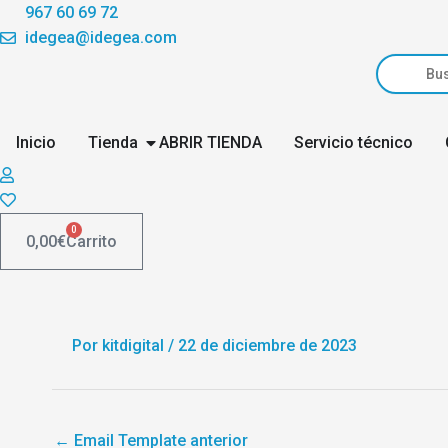
Ir
967 60 69 72
al
idegea@idegea.com
Búsqueda
contenido
de
producto
Inicio
Tienda
ABRIR TIENDA
Servicio técnico
0
0,00
€
Carrito
Por
kitdigital
/
22 de diciembre de 2023
←
Email Template anterior