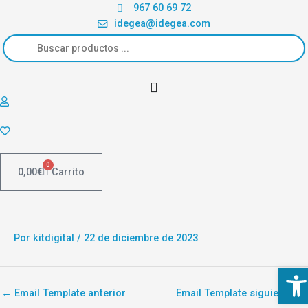
Ir
967 60 69 72
al
idegea@idegea.com
Búsqueda
contenido
de
productos
0
0,00
€
Carrito
Por
kitdigital
/
22 de diciembre de 2023
Abri
←
Email Template anterior
Email Template siguiente
→